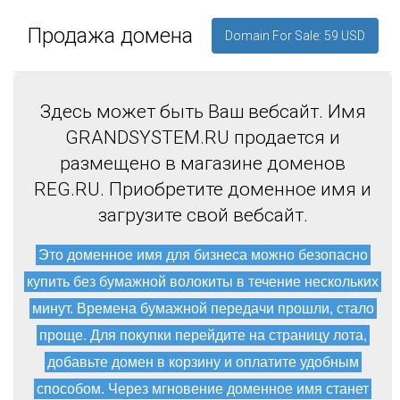
Продажа домена
Domain For Sale: 59 USD
Здесь может быть Ваш вебсайт. Имя
GRANDSYSTEM.RU продается и
размещено в магазине доменов
REG.RU. Приобретите доменное имя и
загрузите свой вебсайт.
Это доменное имя для бизнеса можно безопасно
купить без бумажной волокиты в течение нескольких
минут. Времена бумажной передачи прошли, стало
проще. Для покупки перейдите на страницу лота,
добавьте домен в корзину и оплатите удобным
способом. Через мгновение доменное имя станет